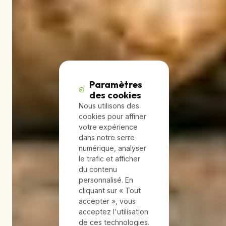
Paramètres
des cookies
Nous utilisons des
cookies pour affiner
votre expérience
dans notre serre
numérique, analyser
le trafic et afficher
du contenu
personnalisé. En
cliquant sur « Tout
accepter », vous
acceptez l'utilisation
de ces technologies.