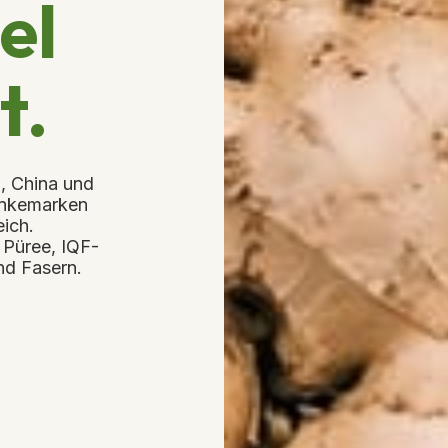
el
t.
, China und
ränkemarken
ich.
 Püree, IQF-
nd Fasern.