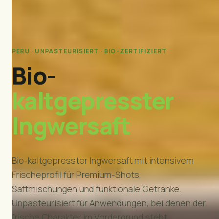
PERU · UNPASTEURISIERT · BIO-ZERTIFIZIERT
Bio-
kaltgepresster
Ingwersaft
Bio-kaltgepresster Ingwersaft mit intensivem
Frischeprofil für Premium-Shots,
Saftmischungen und funktionale Getränke.
Unpasteurisiert für Anwendungen, bei denen der
frische Charakter im Vordergrund steht.