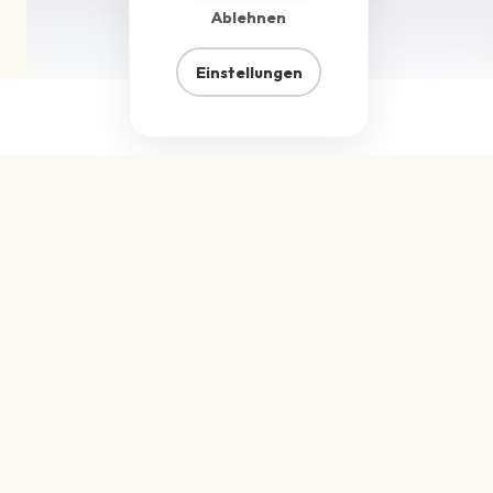
Ablehnen
Einstellungen
Technische
Spezifikationen
Kaltgepresster Bio-Ingwersaft für Hersteller, die
mit einem besonders frischen, intensiven
Ingwerprofil arbeiten und eine minimale
Verarbeitung bevorzugen.