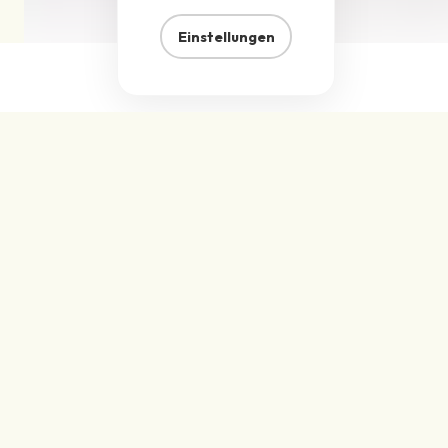
Einstellungen
Technische
Spezifikationen
Kaltgepresster Bio-Kurkumasaft für Marken und
Hersteller, die mit minimal verarbeiteten Zutaten
und einem ausgeprägten Frischeprofil arbeiten
möchten.
Kaltgepresster Saft
FORMAT