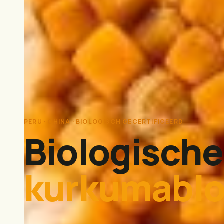
PERU · CHINA · BIOLOGISCH GECERTIFICEERD
Biologische
kurkumablo