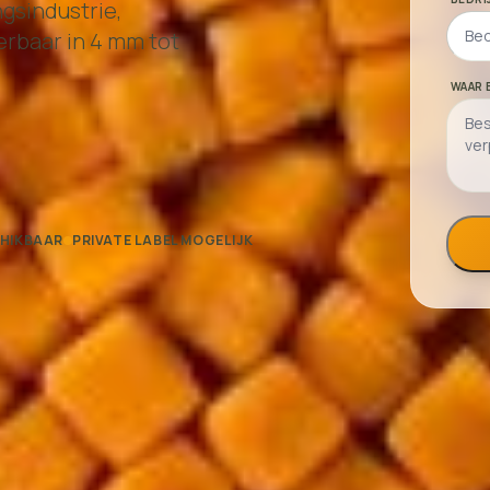
gsindustrie,
erbaar in 4 mm tot
WAAR 
HIKBAAR
PRIVATE LABEL MOGELIJK