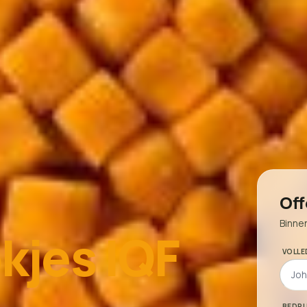
Off
Binne
kjes IQF
VOLLE
BEDRI