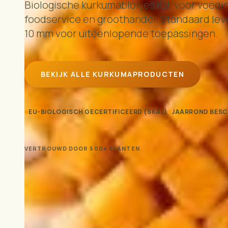
Biologische kurkumablokjes IQF voor voedin
foodservice en groothandel. Standaard lev
10 mm voor uiteenlopende toepassingen.
BEKIJK ALLE KURKUMAPRODUCTEN
EU-BIOLOGISCH GECERTIFICEERD (SKAL)
JAARROND BESC
VERTROUWD DOOR 500+ KLANTEN