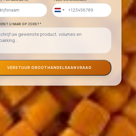
Netherlands
+31
BENT U NAAR OP ZOEK? *
VERSTUUR GROOTHANDELSAANVRAAG