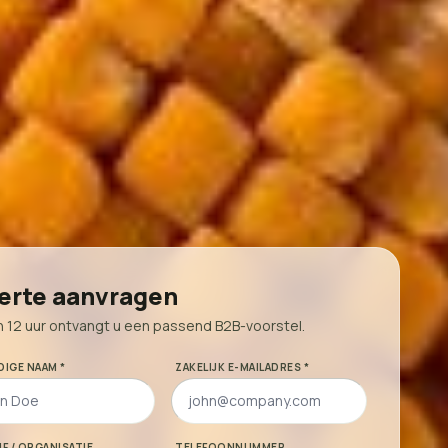
erte aanvragen
n 12 uur ontvangt u een passend B2B-voorstel.
DIGE NAAM *
ZAKELIJK E-MAILADRES *
JF / ORGANISATIE
TELEFOONNUMMER