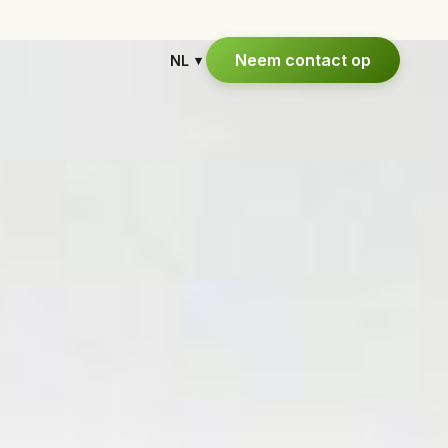
Neem contact op
T
NL
▾