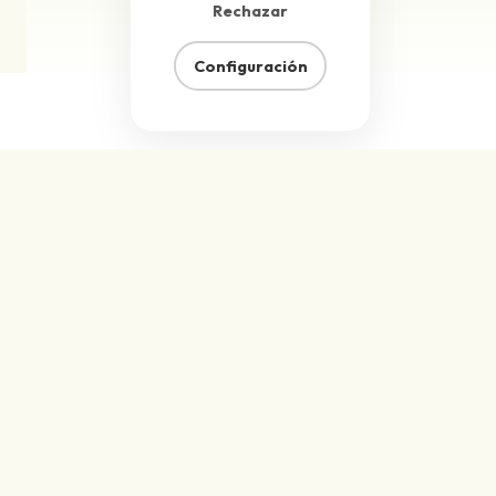
Rechazar
Configuración
Especificaciones
técnicas
Zumo de cúrcuma ecológico prensado en frío
para marcas y fabricantes que trabajan con
ingredientes mínimamente procesados y
desean un perfil de frescura destacado.