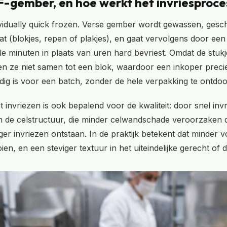
QF-gember, en hoe werkt het invriesproce
ividually quick frozen. Verse gember wordt gewassen, gesch
t (blokjes, repen of plakjes), en gaat vervolgens door een 
le minuten in plaats van uren hard bevriest. Omdat de stukj
en ze niet samen tot een blok, waardoor een inkoper prec
ig is voor een batch, zonder de hele verpakking te ontdoo
 invriezen is ook bepalend voor de kwaliteit: door snel inv
en in de celstructuur, die minder celwandschade veroorzaken
rager invriezen ontstaan. In de praktijk betekent dat minder v
ien, en een steviger textuur in het uiteindelijke gerecht of d