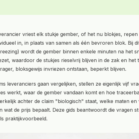
rancier vriest elk stukje gember, of het nu blokjes, repen 
ividueel in, in plaats van samen als één bevroren blok. Bij d
k freezing) wordt de gember binnen enkele minuten na het sn
et, waardoor de stukjes rieselvrij blijven in de zak en het 
 trager, bloksgewijs invriezen ontstaan, beperkt blijven.
 leveranciers gaan vergelijken, stellen ze eigenlijk vijf vr
cies werkt, waar de gember vandaan komt en hoe traceerba
werkelijk achter de claim "biologisch" staat, welke maten e
en wat de prijs bepaalt. Deze gids beantwoordt die vragen s
ls praktijkvoorbeeld.