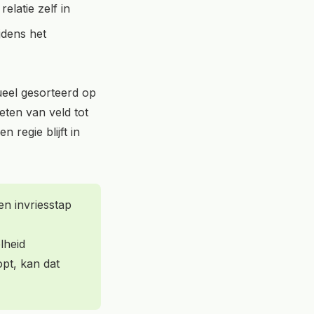
elatie zelf in
jdens het
ueel gesorteerd op
eten van veld tot
 regie blijft in
en invriesstap
lheid
pt, kan dat