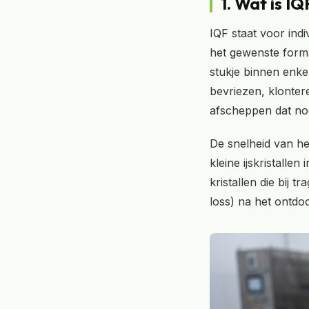
1. Wat is I
IQF staat voor ind
het gewenste forma
stukje binnen enke
bevriezen, klonter
afscheppen dat nod
De snelheid van het
kleine ijskristall
kristallen die bij t
loss) na het ontdoo