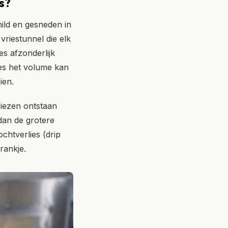
s?
ild en gesneden in
vriestunnel die elk
es afzonderlijk
ies het volume kan
ien.
riezen ontstaan
 dan de grotere
ochtverlies (drip
rankje.