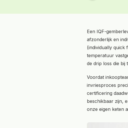
Een IQF-gemberleve
afzonderlijk en ind
(individually quic
temperatuur vastgez
de drip loss die bij
Voordat inkoopteams
invriesproces pre
certificering daad
beschikbaar zijn, 
onze eigen keten a