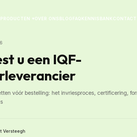
PRODUCTEN
OVER ONS
BLOG
FAQ
KENNISBANK
CONTACT
▾
26
st u een IQF-
leverancier
ten vóór bestelling: het invriesproces, certificering, f
js
rt Versteegh