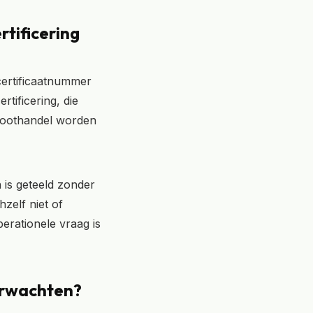
rtificering
certificaatnummer
tificering, die
groothandel worden
 is geteeld zonder
hzelf niet of
perationele vraag is
verwachten?