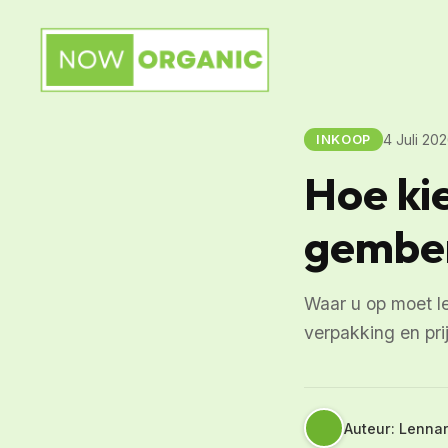
4 Juli 20
INKOOP
Hoe kie
gember
Waar u op moet let
verpakking en pri
Auteur: Lenna