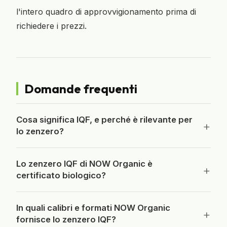
l'intero quadro di approvvigionamento prima di
richiedere i prezzi.
Domande frequenti
Cosa significa IQF, e perché è rilevante per
lo zenzero?
IQF significa individually quick frozen: surgelato
Lo zenzero IQF di NOW Organic è
individualmente e rapidamente. Ogni pezzo di
certificato biologico?
zenzero, a cubetti, a listarelle o macinato, viene
congelato separatamente a temperatura molto
Sì. I prodotti NOW Organic sono certificati
In quali calibri e formati NOW Organic
bassa in pochi minuti, invece che insieme in un
Biologico UE da SKAL Bio Controle, numero di
fornisce lo zenzero IQF?
unico blocco. I pezzi restano così sfusi,