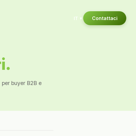
Contattaci
IT
▾
i.
vi per buyer B2B e